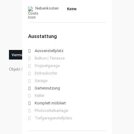
Nebenkosten
Keine
Ausstattung
Aussenstellplatz
Vermietet
Balkon | Terrasse
Doppelgarage
Objekt ID:
0100213
Einbauküche
Garage
Gartennutzung
Keller
Komplett möbliert
Photovoltaikanlage
Tiefgaragenstellplatz