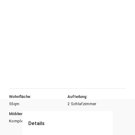
Wohnfläche:
Aufteilung:
55
qm
2 Schlafzimmer
Möbliert:
Heizungsart:
Komplett möbliert
Öl
Details