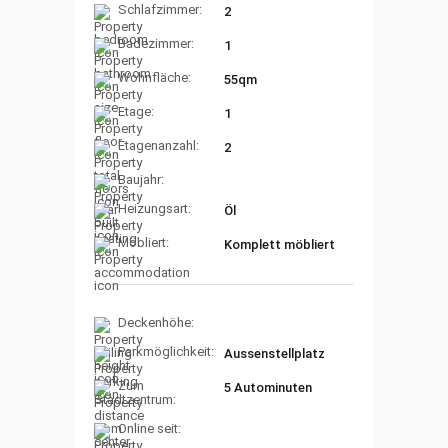
Schlafzimmer:
2
Badezimmer:
1
Wohnfläche:
55qm
Etage:
1
Etagenanzahl:
2
Baujahr:
Heizungsart:
Öl
Möbliert:
Komplett möbliert
Deckenhöhe:
Parkmöglichkeit:
Aussenstellplatz
Zum
5 Autominuten
Stadtzentrum:
Online seit: