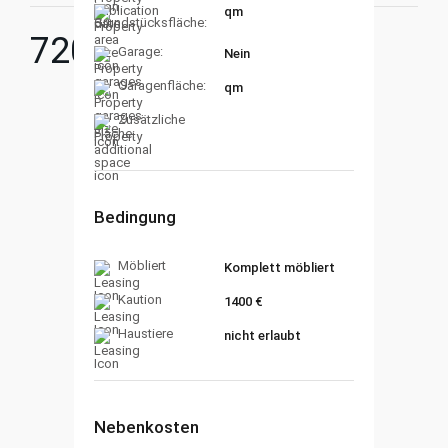
qm
Grundstücksfläche:
720
€
Garage:
Nein
Garagenfläche:
qm
Zusätzliche
Fläche:
Bedingung
Möbliert
Komplett möbliert
Kaution
1400 €
Haustiere
nicht erlaubt
Nebenkosten