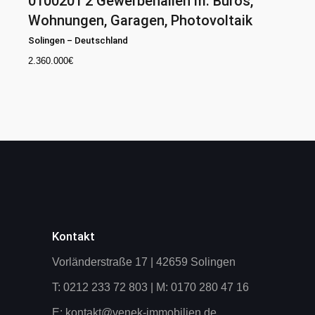
0100201
2 Gewerbehallen m. Büros,
Wohnungen, Garagen, Photovoltaik
Solingen
–
Deutschland
2.360.000
€
Kontakt
Vorländerstraße 17 | 42659 Solingen
T: 0212 233 72 803 | M: 0170 280 47 16
E:
kontakt@venek-immobilien.de