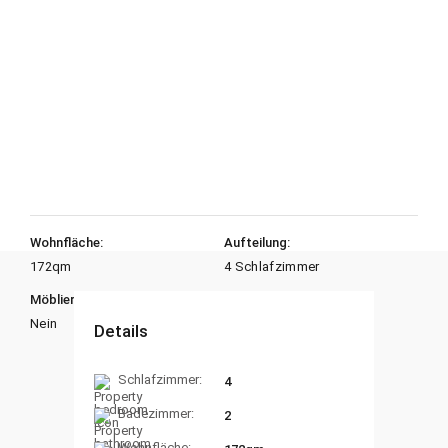
Wohnfläche:
Aufteilung:
172
qm
4 Schlafzimmer
Möbliert:
Heizungsart:
Nein
Gas
Details
Schlafzimmer:
4
Badezimmer:
2
Wohnfläche: