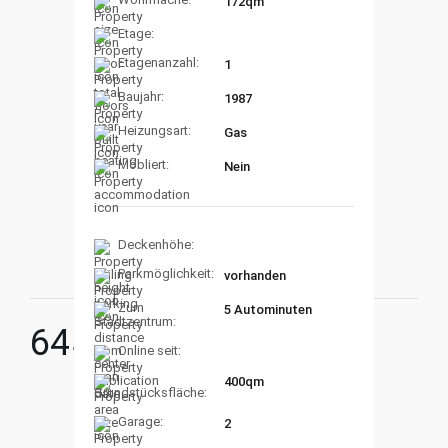
172qm
Etage:
Etagenanzahl:
1
Baujahr:
1987
Heizungsart:
Gas
Möbliert:
Nein
Deckenhöhe:
Parkmöglichkeit:
vorhanden
Zum
5 Autominuten
Stadtzentrum:
645.000
€
Online seit:
400qm
Grundstücksfläche:
Garage:
2